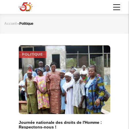
Aller
MAIN
au
NAVIGATION
contenu
principal
Accueil
-
Politique
Fil
d'Ariane
POLITIQUE
Journée nationale des droits de l'Homme :
Respectons-nous !