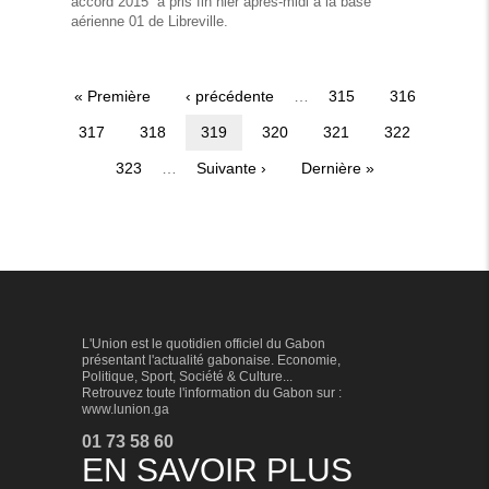
accord 2015'' a pris fin hier après-midi à la base
aérienne 01 de Libreville.
Première
« Première
Page
‹ précédente
…
Page
315
Page
316
Pagination
page
précédente
Page
317
Page
318
Page
319
Page
320
Page
321
Page
322
courante
Page
323
…
Page
Suivante ›
Dernière
Dernière »
suivante
page
L'Union est le quotidien officiel du Gabon
présentant l'actualité gabonaise. Economie,
Politique, Sport, Société & Culture...
Retrouvez toute l'information du Gabon sur :
www.lunion.ga
01 73 58 60
EN SAVOIR PLUS