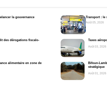
relancer la gouvernance
Transport : le
Août 05, 2026
t des dérogations fiscalo-
Taxes aéropo
Août 03, 2026
isance alimentaire en zone de
Bifoun-Lamba
stratégique
Août 01, 2026