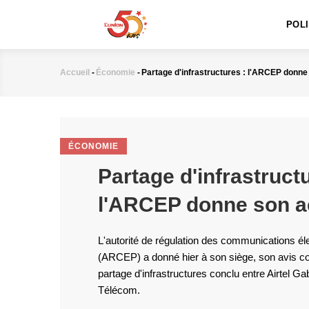
MAIN
Aller
NAVIGATION
au
POL
contenu
principal
Accueil
-
Économie
-
Partage d'infrastructures : l'ARCEP donne
Fil
d'Ariane
ÉCONOMIE
Partage d'infrastructu
l'ARCEP donne son a
L'autorité de régulation des communications él
(ARCEP) a donné hier à son siège, son avis c
partage d'infrastructures conclu entre Airtel 
Télécom.