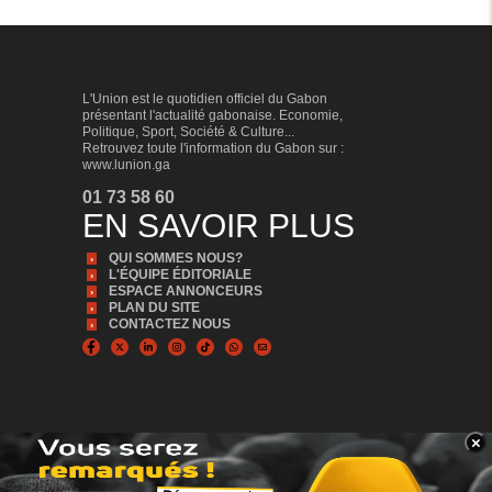
L'Union est le quotidien officiel du Gabon
présentant l'actualité gabonaise. Economie,
Politique, Sport, Société & Culture...
Retrouvez toute l'information du Gabon sur :
www.lunion.ga
01 73 58 60
EN SAVOIR PLUS
QUI SOMMES NOUS?
L'ÉQUIPE ÉDITORIALE
ESPACE ANNONCEURS
PLAN DU SITE
CONTACTEZ NOUS
×
BANNER_BAS
© Copyright 2024, Tous droits réservés | L'Union est édité par la Sonapresse