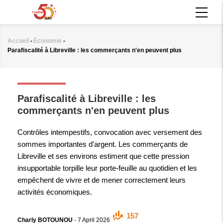
Aller
MAIN
au
NAVIGATION
contenu
principal
Accueil
-
Économie
-
Fil
Parafiscalité à Libreville : les commerçants n'en peuvent plus
d'Ariane
ÉCONOMIE
Parafiscalité à Libreville : les
commerçants n'en peuvent plus
Contrôles intempestifs, convocation avec versement des
sommes importantes d'argent. Les commerçants de
Libreville et ses environs estiment que cette pression
insupportable torpille leur porte-feuille au quotidien et les
empêchent de vivre et de mener correctement leurs
activités économiques.
157
Charly BOTOUNOU
-
7 April 2026