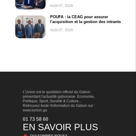
Août 07, 2026
POUFA : la CEAG pour assurer
l'acquisition et la gestion des intrants
Août 07, 2026
L'Union est le quotidien officiel du Gabon
présentant l'actualité gabonaise. Economie,
Politique, Sport, Société & Culture...
Retrouvez toute l'information du Gabon sur :
www.lunion.ga
01 73 58 60
EN SAVOIR PLUS