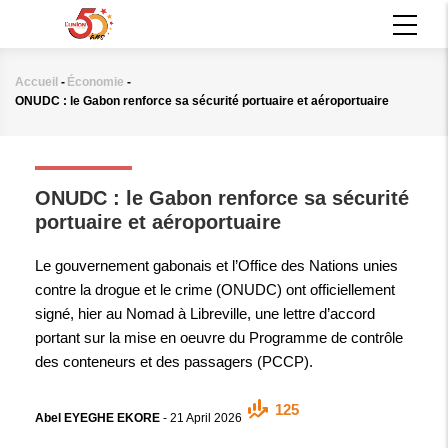
Aller
MAIN
au
NAVIGATION
contenu
principal
Accueil
-
Économie
-
Fil
ONUDC : le Gabon renforce sa sécurité portuaire et aéroportuaire
d'Ariane
ÉCONOMIE
ONUDC : le Gabon renforce sa sécurité
portuaire et aéroportuaire
Le gouvernement gabonais et l’Office des Nations unies
contre la drogue et le crime (ONUDC) ont officiellement
signé, hier au Nomad à Libreville, une lettre d’accord
portant sur la mise en oeuvre du Programme de contrôle
des conteneurs et des passagers (PCCP).
125
Abel EYEGHE EKORE
-
21 April 2026