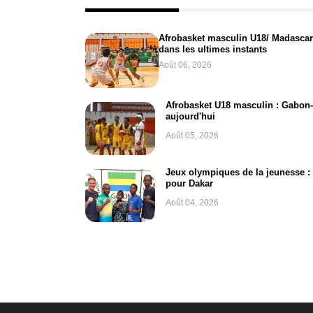
Afrobasket masculin U18/ Madascar-
dans les ultimes instants
Août 06, 2026
Afrobasket U18 masculin : Gabon
aujourd'hui
Août 05, 2026
Jeux olympiques de la jeunesse :
pour Dakar
Août 04, 2026