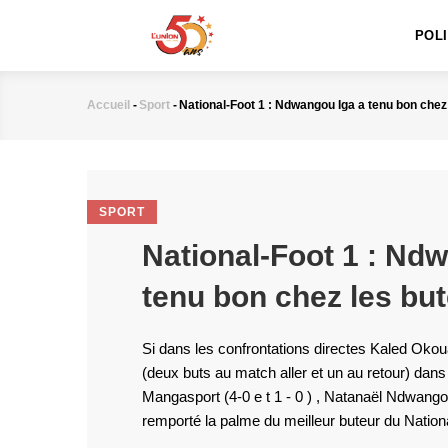
MAIN
Aller
NAVIGATION
au
POL
contenu
principal
Accueil
-
Sport
-
National-Foot 1 : Ndwangou Iga a tenu bon chez
Fil
d'Ariane
SPORT
National-Foot 1 : Nd
tenu bon chez les bu
Si dans les confrontations directes Kaled Oko
(deux buts au match aller et un au retour) dan
Mangasport (4-0 e t 1 - 0 ) , Natanaël Ndwang
remporté la palme du meilleur buteur du Nation