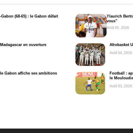
Gabon (68-65) : le Gabon défait
Ylaurich Bert
vous"
Août 05, 2026
-Madagascar en ouverture
Afrobasket U
Août 04, 2026
 le Gabon affiche ses ambitions
Football : a
le Mouloudia
Août 03, 2026