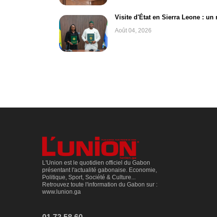
Visite d'État en Sierra Leone : un
Août 04, 2026
L'Union est le quotidien officiel du Gabon
présentant l'actualité gabonaise. Economie,
Politique, Sport, Société & Culture...
Retrouvez toute l'information du Gabon sur :
www.lunion.ga