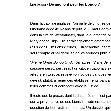
Lire aussi -
De quoi ont peur les Bongo ?
--
Dans la capitale anglaise, l'on parle de cinq résid
Ondimba âgée de 62 ans depuis le 11 mars dernier
dans la cité de Westminster, dans le quartier de M
Marylebone High. Elle serait également détentric
(plus de 563 millions d'euros). Un scandale, estim
seul compte aussi garni, selon les sources judiciai
"
Même Omar Bongo Ondimba, après 42 ans de règn
bancaire personnel
", réagit un citoyen gabonais i
ailleurs en Europe, révèle-t-on, où des banques leu
devrait, plutôt, amener ces établissements bancai
leurs comptes et collaborer avec la justice.
Il reste que le procès dont la date précise n'est p
sur la provenance de ces biens immobiliers dans c
question de leur restitution ou pas. Un dossier qui