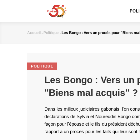
MAIN
Aller
NAVIGATION
au
POL
contenu
principal
Accueil
-
Politique
-
Les Bongo : Vers un procès pour "Biens mal
Fil
d'Ariane
POLITIQUE
Les Bongo : Vers un 
"Biens mal acquis" ?
Dans les milieux judiciaires gabonais, l'on con
déclarations de Sylvia et Noureddin Bongo co
façon pour l'épouse et le fils du président déch
rapport à un procès pour les faits qui leur sont