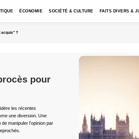
ITIQUE
ÉCONOMIE
SOCIÉTÉ & CULTURE
FAITS DIVERS & J
 acquis" ?
procès pour
sidère les récentes
mme une diversion. Une
u de manipuler l'opinion par
 reprochés.