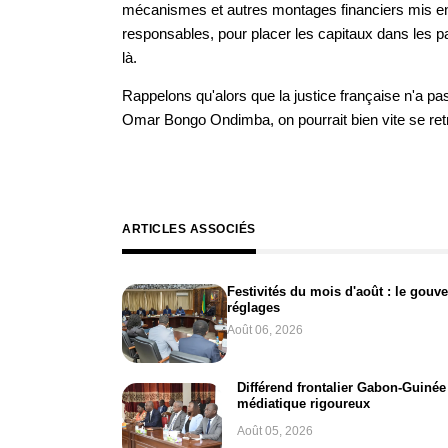
mécanismes et autres montages financiers mis en
responsables, pour placer les capitaux dans les par
là.
Rappelons qu'alors que la justice française n'a pa
Omar Bongo Ondimba, on pourrait bien vite se ret
ARTICLES ASSOCIÉS
Festivités du mois d'août : le gouv
réglages
Août 06, 2026
Différend frontalier Gabon-Guinée 
médiatique rigoureux
Août 05, 2026