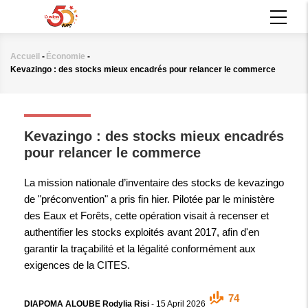
Aller
MAIN
au
NAVIGATION
contenu
principal
Accueil
-
Économie
-
Fil
Kevazingo : des stocks mieux encadrés pour relancer le commerce
d'Ariane
ÉCONOMIE
Kevazingo : des stocks mieux encadrés
pour relancer le commerce
La mission nationale d’inventaire des stocks de kevazingo
de "préconvention" a pris fin hier. Pilotée par le ministère
des Eaux et Forêts, cette opération visait à recenser et
authentifier les stocks exploités avant 2017, afin d'en
garantir la traçabilité et la légalité conformément aux
exigences de la CITES.
74
DIAPOMA ALOUBE Rodylia Risi
-
15 April 2026