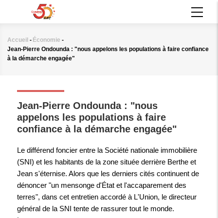
Aller
MAIN
au
NAVIGATION
contenu
principal
Accueil
-
Économie
-
Fil
Jean-Pierre Ondounda : "nous appelons les populations à faire confiance
d'Ariane
à la démarche engagée"
ÉCONOMIE
Jean-Pierre Ondounda : "nous
appelons les populations à faire
confiance à la démarche engagée"
Le différend foncier entre la Société nationale immobilière
(SNI) et les habitants de la zone située derrière Berthe et
Jean s'éternise. Alors que les derniers cités continuent de
dénoncer "un mensonge d'État et l'accaparement des
terres", dans cet entretien accordé à L'Union, le directeur
général de la SNI tente de rassurer tout le monde.