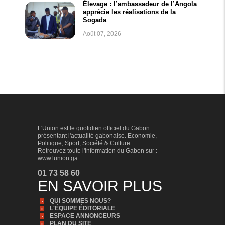
Élevage : l’ambassadeur de l’Angola
apprécie les réalisations de la
Sogada
Août 07, 2026
L'Union est le quotidien officiel du Gabon
présentant l'actualité gabonaise. Economie,
Politique, Sport, Société & Culture...
Retrouvez toute l'information du Gabon sur :
www.lunion.ga
01 73 58 60
EN SAVOIR PLUS
QUI SOMMES NOUS?
L'ÉQUIPE ÉDITORIALE
ESPACE ANNONCEURS
PLAN DU SITE