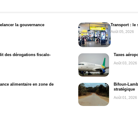
relancer la gouvernance
Transport : le
Août 05, 2026
t des dérogations fiscalo-
Taxes aéropo
Août 03, 2026
isance alimentaire en zone de
Bifoun-Lamba
stratégique
Août 01, 2026