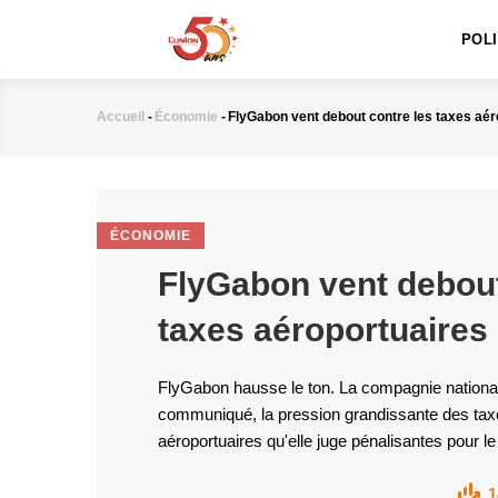
MAIN
Aller
NAVIGATION
au
POL
contenu
principal
Accueil
-
Économie
-
FlyGabon vent debout contre les taxes aér
Fil
d'Ariane
ÉCONOMIE
FlyGabon vent debout
taxes aéroportuaires
FlyGabon hausse le ton. La compagnie national
communiqué, la pression grandissante des tax
aéroportuaires qu'elle juge pénalisantes pour le
1