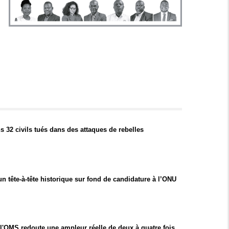
 32 civils tués dans des attaques de rebelles
 tête-à-tête historique sur fond de candidature à l’ONU
l'OMS redoute une ampleur réelle de deux à quatre fois