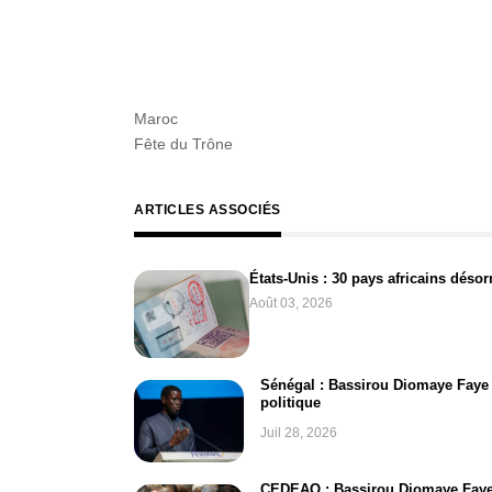
Maroc
Fête du Trône
ARTICLES ASSOCIÉS
États-Unis : 30 pays africains déso
Août 03, 2026
Sénégal : Bassirou Diomaye Faye 
politique
Juil 28, 2026
CEDEAO : Bassirou Diomaye Faye 