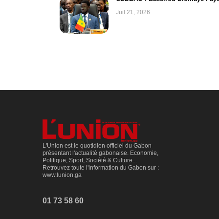
Juil 21, 2026
L'Union est le quotidien officiel du Gabon
présentant l'actualité gabonaise. Economie,
Politique, Sport, Société & Culture...
Retrouvez toute l'information du Gabon sur :
www.lunion.ga
01 73 58 60