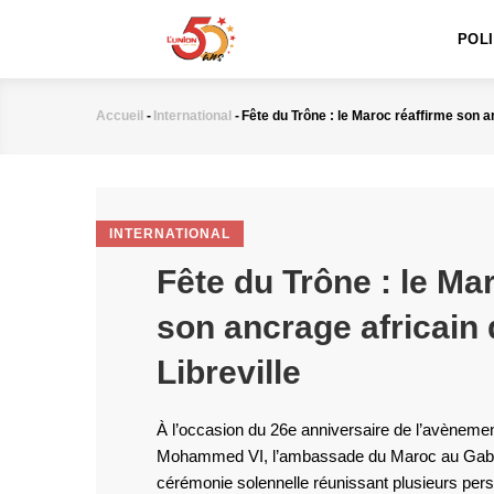
MAIN
Aller
NAVIGATION
au
POL
contenu
principal
Accueil
-
International
-
Fête du Trône : le Maroc réaffirme son a
Fil
d'Ariane
INTERNATIONAL
Fête du Trône : le Ma
son ancrage africain
Libreville
À l’occasion du 26e anniversaire de l’avèneme
Mohammed VI, l’ambassade du Maroc au Gabo
cérémonie solennelle réunissant plusieurs per