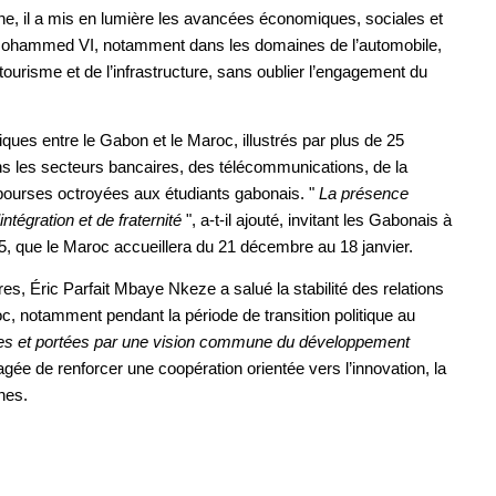
e, il a mis en lumière les avancées économiques, sociales et
 Mohammed VI, notamment dans les domaines de l’automobile,
tourisme et de l’infrastructure, sans oublier l’engagement du
iques entre le Gabon et le Maroc, illustrés par plus de 25
ans les secteurs bancaires, des télécommunications, de la
e bourses octroyées aux étudiants gabonais. "
La présence
égration et de fraternité
", a-t-il ajouté, invitant les Gabonais à
5, que le Maroc accueillera du 21 décembre au 18 janvier.
s, Éric Parfait Mbaye Nkeze a salué la stabilité des relations
c, notamment pendant la période de transition politique au
ues et portées par une vision commune du développement
artagée de renforcer une coopération orientée vers l’innovation, la
nes.