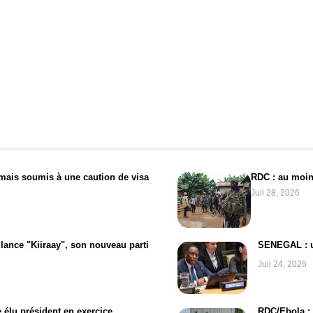
rmais soumis à une caution de visa
RDC : au moins
Juil 28, 2026
lance "Kiiraay", son nouveau parti
SENEGAL : un
Juil 24, 2026
élu président en exercice
RDC/Ebola : 