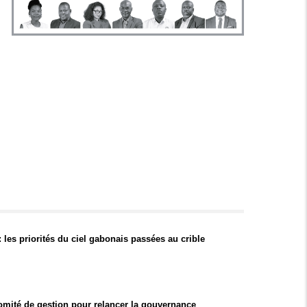
 les priorités du ciel gabonais passées au crible
mité de gestion pour relancer la gouvernance