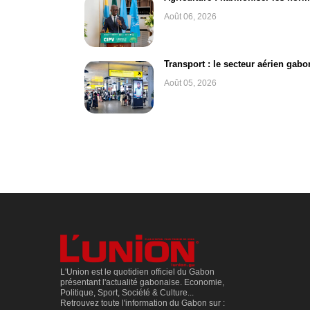
Août 06, 2026
Transport : le secteur aérien gab
Août 05, 2026
L'Union est le quotidien officiel du Gabon
présentant l'actualité gabonaise. Economie,
Politique, Sport, Société & Culture...
Retrouvez toute l'information du Gabon sur :