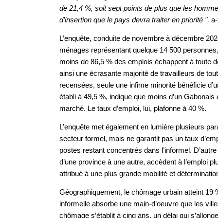
de 21,4 %, soit sept points de plus que les homme
d’insertion que le pays devra traiter en priorité ",
a-t
L’enquête, conduite de novembre à décembre 2024 
ménages représentant quelque 14 500 personnes, r
moins de 86,5 % des emplois échappent à toute décl
ainsi une écrasante majorité de travailleurs de to
recensées, seule une infime minorité bénéficie d’un
établi à 49,5 %, indique que moins d’un Gabonais e
marché. Le taux d’emploi, lui, plafonne à 40 %.
L’enquête met également en lumière plusieurs para
secteur formel, mais ne garantit pas un taux d’emp
postes restant concentrés dans l’informel. D’autre 
d’une province à une autre, accèdent à l’emploi p
attribué à une plus grande mobilité et déterminatio
Géographiquement, le chômage urbain atteint 19 %,
informelle absorbe une main-d’oeuvre que les vil
chômage s’établit à cinq ans, un délai qui s’allong