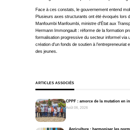
Face à ces constats, le gouvernement entend mobil
Plusieurs axes structurants ont été évoqués lors de 
Manfoumbi Manfoumbi, ministre d’État aux Transpo
Hermann Immongault : réforme de la formation profe
formalisation progressive du secteur informel via 
création d’un fonds de soutien à l’entrepreneuriat
des jeunes.
ARTICLES ASSOCIÉS
CPPF : amorce de la mutation en inv
Août 06, 2026
Agriculture : harmoniser les norm