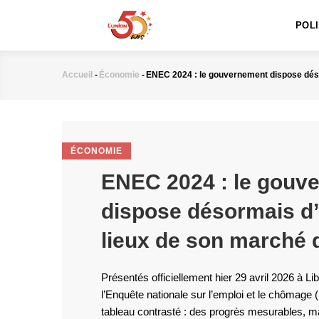
MAIN
Aller
NAVIGATION
au
POL
contenu
principal
Accueil
-
Économie
-
ENEC 2024 : le gouvernement dispose désor
Fil
d'Ariane
ÉCONOMIE
ENEC 2024 : le gouv
dispose désormais d’
lieux de son marché d
Présentés officiellement hier 29 avril 2026 à Libr
l’Enquête nationale sur l’emploi et le chômag
tableau contrasté : des progrès mesurables, m