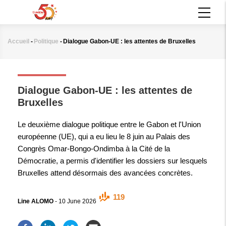
Aller
MAIN
au
NAVIGATION
contenu
principal
Accueil
-
Politique
-
Dialogue Gabon-UE : les attentes de Bruxelles
Fil
d'Ariane
POLITIQUE
Dialogue Gabon-UE : les attentes de
Bruxelles
Le deuxième dialogue politique entre le Gabon et l'Union
européenne (UE), qui a eu lieu le 8 juin au Palais des
Congrès Omar-Bongo-Ondimba à la Cité de la
Démocratie, a permis d'identifier les dossiers sur lesquels
Bruxelles attend désormais des avancées concrètes.
119
Line ALOMO
-
10 June 2026