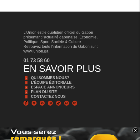
L'Union est le quotidien officiel du Gabon
présentant l'actualité gabonaise. Economie,
Politique, Sport, Société & Culture...
Retrouvez toute l'information du Gabon sur :
www.lunion.ga
01 73 58 60
EN SAVOIR PLUS
QUI SOMMES NOUS?
L'ÉQUIPE ÉDITORIALE
ESPACE ANNONCEURS
PLAN DU SITE
CONTACTEZ NOUS
×
BANNER_BAS
© Copyright 2024, Tous droits réservés | L'Union est édité par la Sonapresse