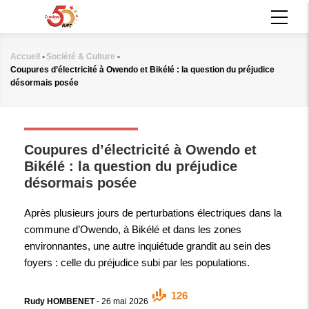
Aller
MAIN
au
NAVIGATION
contenu
principal
Accueil
-
Société & Culture
-
Fil
Coupures d’électricité à Owendo et Bikélé : la question du préjudice
d'Ariane
désormais posée
SOCIÉTÉ & CULTURE
Coupures d’électricité à Owendo et
Bikélé : la question du préjudice
désormais posée
Après plusieurs jours de perturbations électriques dans la
commune d’Owendo, à Bikélé et dans les zones
environnantes, une autre inquiétude grandit au sein des
foyers : celle du préjudice subi par les populations.
126
Rudy HOMBENET
-
26 mai 2026