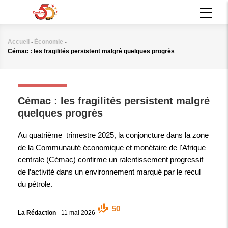
Aller
MAIN
au
NAVIGATION
contenu
principal
Accueil
-
Économie
-
Fil
Cémac : les fragilités persistent malgré quelques progrès
d'Ariane
ÉCONOMIE
Cémac : les fragilités persistent malgré
quelques progrès
Au quatrième trimestre 2025, la conjoncture dans la zone
de la Communauté économique et monétaire de l'Afrique
centrale (Cémac) confirme un ralentissement progressif
de l’activité dans un environnement marqué par le recul
du pétrole.
50
La Rédaction
-
11 mai 2026