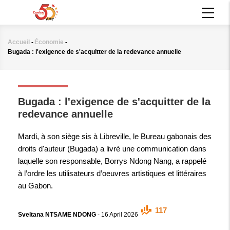
Aller
MAIN
au
NAVIGATION
contenu
principal
Accueil
-
Économie
-
Fil
Bugada : l'exigence de s'acquitter de la redevance annuelle
d'Ariane
ÉCONOMIE
Bugada : l'exigence de s'acquitter de la
redevance annuelle
Mardi, à son siège sis à Libreville, le Bureau gabonais des
droits d'auteur (Bugada) a livré une communication dans
laquelle son responsable, Borrys Ndong Nang, a rappelé
à l’ordre les utilisateurs d’oeuvres artistiques et littéraires
au Gabon.
117
Sveltana NTSAME NDONG
-
16 April 2026