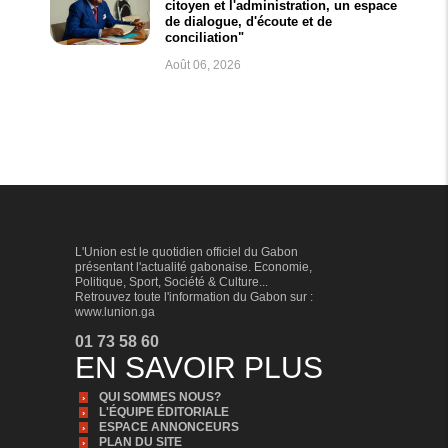
citoyen et l'administration, un espace
de dialogue, d'écoute et de
conciliation"
Août 06, 2026
L'Union est le quotidien officiel du Gabon
présentant l'actualité gabonaise. Economie,
Politique, Sport, Société & Culture...
Retrouvez toute l'information du Gabon sur :
www.lunion.ga
01 73 58 60
EN SAVOIR PLUS
QUI SOMMES NOUS?
L'ÉQUIPE ÉDITORIALE
ESPACE ANNONCEURS
PLAN DU SITE