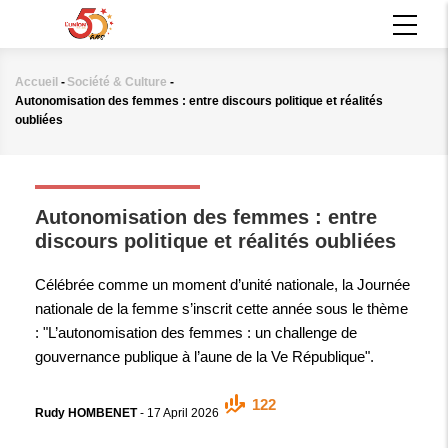
Aller
MAIN
au
NAVIGATION
contenu
principal
Accueil
-
Société & Culture
-
Fil
Autonomisation des femmes : entre discours politique et réalités
d'Ariane
oubliées
SOCIÉTÉ & CULTURE
Autonomisation des femmes : entre
discours politique et réalités oubliées
Célébrée comme un moment d’unité nationale, la Journée
nationale de la femme s’inscrit cette année sous le thème
: "L’autonomisation des femmes : un challenge de
gouvernance publique à l’aune de la Ve République".
122
Rudy HOMBENET
-
17 April 2026