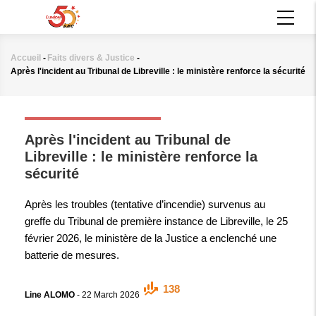
Aller
MAIN
au
NAVIGATION
contenu
principal
Accueil
-
Faits divers & Justice
-
Fil
Après l'incident au Tribunal de Libreville : le ministère renforce la sécurité
d'Ariane
FAITS DIVERS & JUSTICE
Après l'incident au Tribunal de
Libreville : le ministère renforce la
sécurité
Après les troubles (tentative d’incendie) survenus au
greffe du Tribunal de première instance de Libreville, le 25
février 2026, le ministère de la Justice a enclenché une
batterie de mesures.
138
Line ALOMO
-
22 March 2026