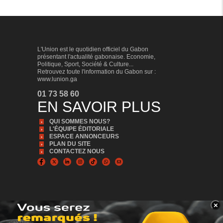
L'Union est le quotidien officiel du Gabon
présentant l'actualité gabonaise. Economie,
Politique, Sport, Société & Culture...
Retrouvez toute l'information du Gabon sur :
www.lunion.ga
01 73 58 60
EN SAVOIR PLUS
QUI SOMMES NOUS?
L'ÉQUIPE ÉDITORIALE
ESPACE ANNONCEURS
PLAN DU SITE
CONTACTEZ NOUS
×
BANNER_BAS
© Copyright 2024, Tous droits réservés | L'Union est édité par la Sonapresse