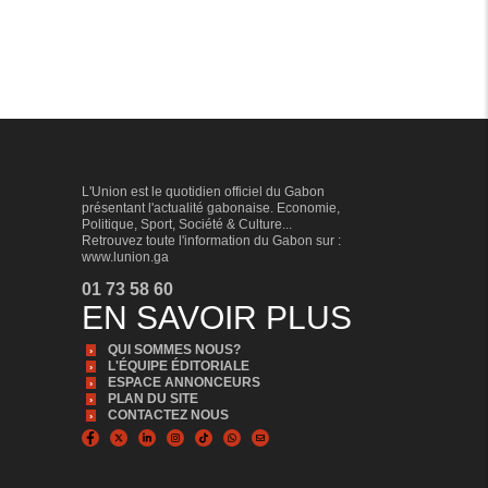
L'Union est le quotidien officiel du Gabon
présentant l'actualité gabonaise. Economie,
Politique, Sport, Société & Culture...
Retrouvez toute l'information du Gabon sur :
www.lunion.ga
01 73 58 60
EN SAVOIR PLUS
QUI SOMMES NOUS?
L'ÉQUIPE ÉDITORIALE
ESPACE ANNONCEURS
PLAN DU SITE
CONTACTEZ NOUS