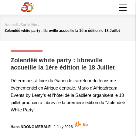
Aller
MAIN
au
NAVIGATION
contenu
principal
Accueil
-
Sur le Net
-
Fil
Zolendêê white party : libreville accueille la 1ère édition le 18 Juillet
d'Ariane
SUR LE NET
Zolendêê white party : libreville
accueille la 1ère édition le 18 Juillet
Déterminés à faire du Gabon le carrefour du tourisme
événementiel en Afrique centrale, Mario d’Africadream,
Events by Leaty’s et l’hôtel de la Sablière organisent le 18
juillet prochain à Libreville la première édition du "Zolendêê
White Party".
65
Hans NDONG MEBALE
-
1 July 2026