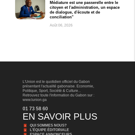
Médiature est une passerelle entre le
citoyen et l'administration, un espace
de dialogue, d'écoute et de
conciliation"
Août 06, 2026
L'Union est le quotidien officiel du Gabon
présentant l'actualité gabonaise. Economie,
Politique, Sport, Société & Culture...
Retrouvez toute l'information du Gabon sur :
www.lunion.ga
01 73 58 60
EN SAVOIR PLUS
QUI SOMMES NOUS?
L'ÉQUIPE ÉDITORIALE
ESPACE ANNONCEURS