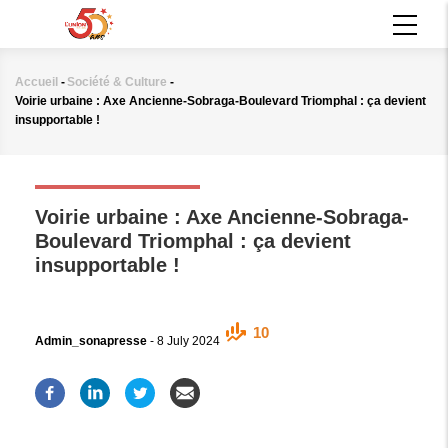
Aller
MAIN
au
NAVIGATION
contenu
principal
Accueil
-
Société & Culture
-
Fil
Voirie urbaine : Axe Ancienne-Sobraga-Boulevard Triomphal : ça devient
d'Ariane
insupportable !
SOCIÉTÉ & CULTURE
Voirie urbaine : Axe Ancienne-Sobraga-
Boulevard Triomphal : ça devient
insupportable !
10
Admin_sonapresse
-
8 July 2024