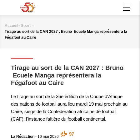
Aller
MAIN
au
NAVIGATION
contenu
principal
Accueil
-
Sport
-
Fil
Tirage au sort de la CAN 2027 : Bruno Ecuele Manga représentera la
d'Ariane
Fégafoot au Caire
SPORT
Tirage au sort de la CAN 2027 : Bruno
Ecuele Manga représentera la
Fégafoot au Caire
Le tirage au sort de la 36e édition de la Coupe d'Afrique
des nations de football aura lieu mardi 19 mai prochain au
Caire, siège de la Confédération africaine de football
(CAF), l'instance faîtière du football continental.
97
La Rédaction
-
16 mai 2026