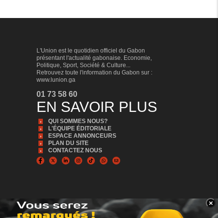
L'Union est le quotidien officiel du Gabon
présentant l'actualité gabonaise. Economie,
Politique, Sport, Société & Culture...
Retrouvez toute l'information du Gabon sur :
www.lunion.ga
01 73 58 60
EN SAVOIR PLUS
QUI SOMMES NOUS?
L'ÉQUIPE ÉDITORIALE
ESPACE ANNONCEURS
PLAN DU SITE
CONTACTEZ NOUS
×
BANNER_BAS
© Copyright 2024, Tous droits réservés | L'Union est édité par la Sonapresse