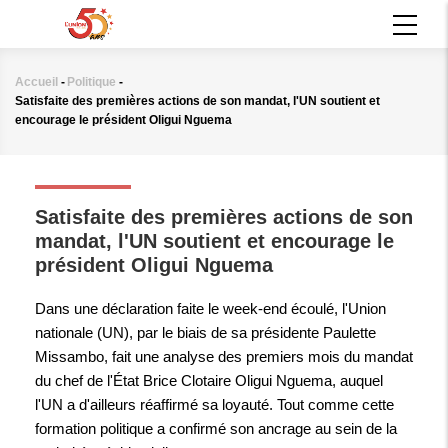
Aller
MAIN
au
NAVIGATION
contenu
principal
Accueil
-
Politique
-
Fil
Satisfaite des premières actions de son mandat, l'UN soutient et
d'Ariane
encourage le président Oligui Nguema
POLITIQUE
Satisfaite des premières actions de son
mandat, l'UN soutient et encourage le
président Oligui Nguema
Dans une déclaration faite le week-end écoulé, l'Union
nationale (UN), par le biais de sa présidente Paulette
Missambo, fait une analyse des premiers mois du mandat
du chef de l'État Brice Clotaire Oligui Nguema, auquel
l'UN a d'ailleurs réaffirmé sa loyauté. Tout comme cette
formation politique a confirmé son ancrage au sein de la