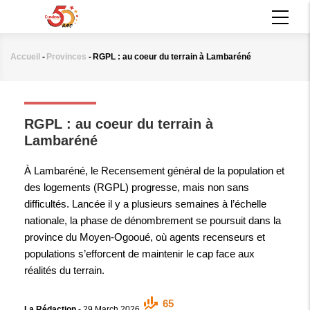
Aller
MAIN
au
NAVIGATION
contenu
principal
Accueil
-
Provinces
-
RGPL : au coeur du terrain à Lambaréné
Fil
d'Ariane
PROVINCES
RGPL : au coeur du terrain à
Lambaréné
À Lambaréné, le Recensement général de la population et
des logements (RGPL) progresse, mais non sans
difficultés. Lancée il y a plusieurs semaines à l’échelle
nationale, la phase de dénombrement se poursuit dans la
province du Moyen-Ogooué, où agents recenseurs et
populations s’efforcent de maintenir le cap face aux
réalités du terrain.
65
La Rédaction
-
29 March 2026