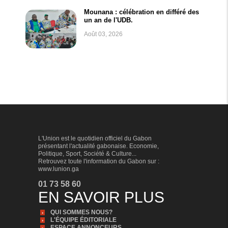
Mounana : célébration en différé des
un an de l'UDB.
Août 03, 2026
L'Union est le quotidien officiel du Gabon
présentant l'actualité gabonaise. Economie,
Politique, Sport, Société & Culture...
Retrouvez toute l'information du Gabon sur :
www.lunion.ga
01 73 58 60
EN SAVOIR PLUS
QUI SOMMES NOUS?
L'ÉQUIPE ÉDITORIALE
ESPACE ANNONCEURS