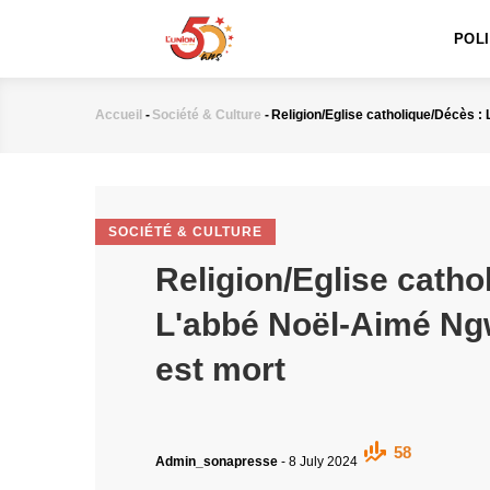
MAIN
Aller
NAVIGATION
au
POL
contenu
principal
Accueil
-
Société & Culture
-
Religion/Eglise catholique/Décès 
Fil
d'Ariane
SOCIÉTÉ & CULTURE
Religion/Eglise catho
L'abbé Noël-Aimé N
est mort
58
Admin_sonapresse
-
8 July 2024