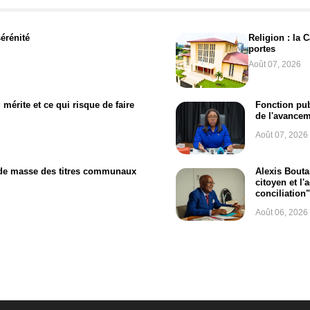
sérénité
Religion : la 
portes
Août 07, 2026
mérite et ce qui risque de faire
Fonction pub
de l'avance
Août 07, 2026
 de masse des titres communaux
Alexis Bouta
citoyen et l
conciliation"
Août 06, 2026