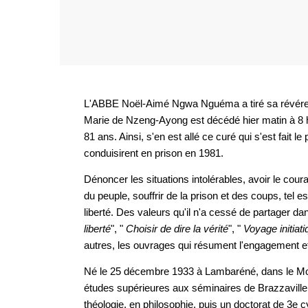
L'ABBE Noël-Aimé Ngwa Nguéma a tiré sa révéren
Marie de Nzeng-Ayong est décédé hier matin à 8 he
81 ans. Ainsi, s'en est allé ce curé qui s'est fait le
conduisirent en prison en 1981.
Dénoncer les situations intolérables, avoir le cou
du peuple, souffrir de la prison et des coups, tel est
liberté. Des valeurs qu'il n'a cessé de partager da
liberté
", "
Choisir de dire la vérité
", "
Voyage initiat
autres, les ouvrages qui résument l'engagement 
Né le 25 décembre 1933 à Lambaréné, dans le 
études supérieures aux séminaires de Brazzaville 
théologie, en philosophie, puis un doctorat de 3e c