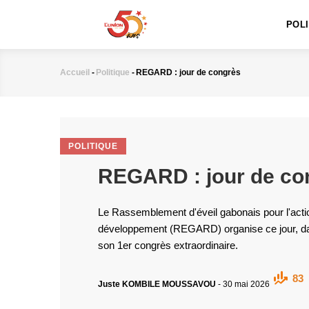
MAIN
Aller
NAVIGATION
au
POL
contenu
principal
Accueil
-
Politique
-
REGARD : jour de congrès
Fil
d'Ariane
POLITIQUE
REGARD : jour de co
Le Rassemblement d'éveil gabonais pour l'action
développement (REGARD) organise ce jour, d
son 1er congrès extraordinaire.
83
Juste KOMBILE MOUSSAVOU
-
30 mai 2026