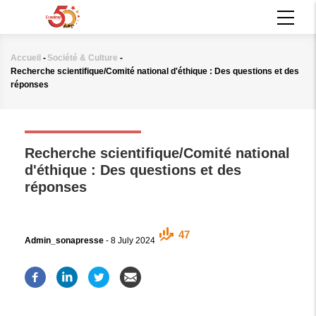
Aller
MAIN
au
NAVIGATION
contenu
principal
Accueil
-
Société & Culture
-
Fil
Recherche scientifique/Comité national d'éthique : Des questions et des
d'Ariane
réponses
SOCIÉTÉ & CULTURE
Recherche scientifique/Comité national
d'éthique : Des questions et des
réponses
47
Admin_sonapresse
-
8 July 2024