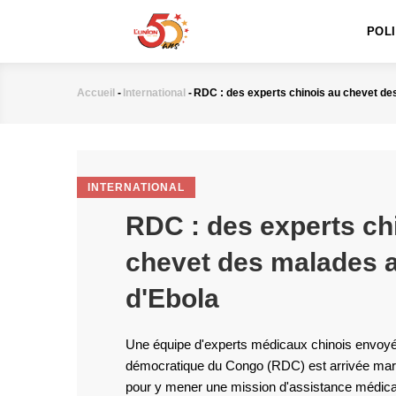
MAIN
Aller
NAVIGATION
au
POL
contenu
principal
Accueil
-
International
-
RDC : des experts chinois au chevet des
Fil
d'Ariane
INTERNATIONAL
RDC : des experts ch
chevet des malades a
d'Ebola
Une équipe d'experts médicaux chinois envoy
démocratique du Congo (RDC) est arrivée mardi
pour y mener une mission d'assistance médical