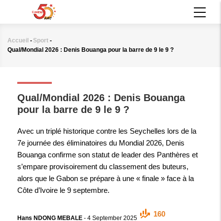
Aller
MAIN
au
NAVIGATION
contenu
principal
Accueil
-
Sport
-
Fil
Qual/Mondial 2026 : Denis Bouanga pour la barre de 9 le 9 ?
d'Ariane
SPORT
Qual/Mondial 2026 : Denis Bouanga
pour la barre de 9 le 9 ?
Avec un triplé historique contre les Seychelles lors de la
7e journée des éliminatoires du Mondial 2026, Denis
Bouanga confirme son statut de leader des Panthères et
s’empare provisoirement du classement des buteurs,
alors que le Gabon se prépare à une « finale » face à la
Côte d’Ivoire le 9 septembre.
160
Hans NDONG MEBALE
-
4 September 2025