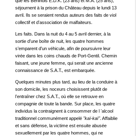
que les Béninois E.D.K. (23 ans) et M.A. (25 ans),
séjournent à la prison du Château depuis le lundi 13
avril. Ils se seraient rendus auteurs des faits de viol
collectif et d'association de malfaiteurs.
Les faits. Dans la nuit du 4 au 5 avril dernier, à la
sortie d’une boîte de nuit, les quatre hommes
s’emparent d’un véhicule, afin de poursuivre leur
virée dans les coins chauds de Port-Gentil. Chemin
faisant, une jeune femme, qui serait une ancienne
connaissance de S.A.T., est embarquée.
Quelques minutes plus tard, au lieu de la conduire à
son domicile, les noceurs choisissent plutôt de
l'entraîner chez S.A.T., où elle se retrouve en
compagnie de toute la bande. Sur place, les quatre
individus la contraignent à consommer de l 'alcool
traditionnel communément appelé
"kaï-kaï"
. Affaiblie
et sans défense, la victime est ensuite abusée
sexuellement par les quatre hommes, qui ne