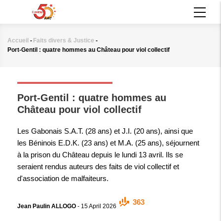
Aller
MAIN
au
NAVIGATION
contenu
principal
Accueil
-
Faits divers & Justice
-
Fil
Port-Gentil : quatre hommes au Château pour viol collectif
d'Ariane
FAITS DIVERS & JUSTICE
Port-Gentil : quatre hommes au
Château pour viol collectif
Les Gabonais S.A.T. (28 ans) et J.I. (20 ans), ainsi que
les Béninois E.D.K. (23 ans) et M.A. (25 ans), séjournent
à la prison du Château depuis le lundi 13 avril. Ils se
seraient rendus auteurs des faits de viol collectif et
d'association de malfaiteurs.
363
Jean Paulin ALLOGO
-
15 April 2026