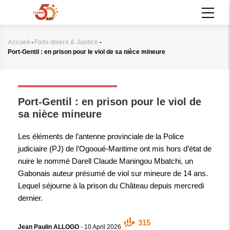
Aller
MAIN
au
NAVIGATION
contenu
principal
Accueil
-
Faits divers & Justice
-
Fil
Port-Gentil : en prison pour le viol de sa nièce mineure
d'Ariane
FAITS DIVERS & JUSTICE
Port-Gentil : en prison pour le viol de
sa nièce mineure
Les éléments de l’antenne provinciale de la Police
judiciaire (PJ) de l’Ogooué-Maritime ont mis hors d’état de
nuire le nommé Darell Claude Maningou Mbatchi, un
Gabonais auteur présumé de viol sur mineure de 14 ans.
Lequel séjourne à la prison du Château depuis mercredi
dernier.
315
Jean Paulin ALLOGO
-
10 April 2026