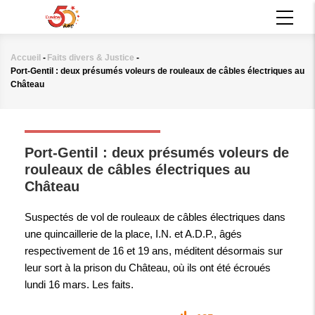
Aller
MAIN
au
NAVIGATION
contenu
principal
Accueil
-
Faits divers & Justice
-
Fil
Port-Gentil : deux présumés voleurs de rouleaux de câbles électriques au
d'Ariane
Château
FAITS DIVERS & JUSTICE
Port-Gentil : deux présumés voleurs de
rouleaux de câbles électriques au
Château
Suspectés de vol de rouleaux de câbles électriques dans
une quincaillerie de la place, I.N. et A.D.P., âgés
respectivement de 16 et 19 ans, méditent désormais sur
leur sort à la prison du Château, où ils ont été écroués
lundi 16 mars. Les faits.