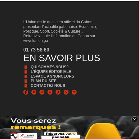
L'Union est le quotidien officiel du Gabon
présentant l'actualité gabonaise. Economie,
Politique, Sport, Société & Culture...
Retrouvez toute l'information du Gabon sur :
www.lunion.ga
01 73 58 60
EN SAVOIR PLUS
QUI SOMMES NOUS?
L'ÉQUIPE ÉDITORIALE
ESPACE ANNONCEURS
PLAN DU SITE
CONTACTEZ NOUS
×
BANNER_BAS
© Copyright 2024, Tous droits réservés | L'Union est édité par la Sonapresse
Plus d'infos, Plus proche de vous