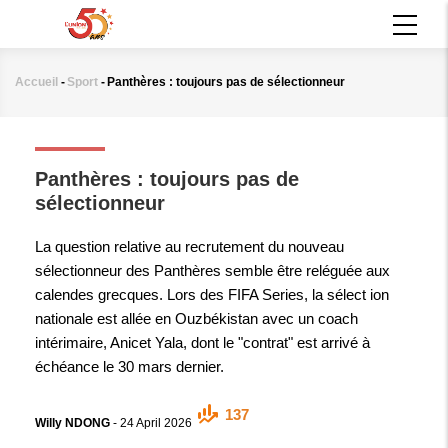
Aller
MAIN
au
NAVIGATION
contenu
principal
Accueil
-
Sport
-
Panthères : toujours pas de sélectionneur
Fil
d'Ariane
SPORT
Panthères : toujours pas de
sélectionneur
La question relative au recrutement du nouveau
sélectionneur des Panthères semble être reléguée aux
calendes grecques. Lors des FIFA Series, la sélect ion
nationale est allée en Ouzbékistan avec un coach
intérimaire, Anicet Yala, dont le "contrat" est arrivé à
échéance le 30 mars dernier.
137
Willy NDONG
-
24 April 2026