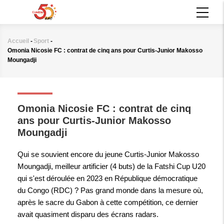
Aller
MAIN
au
NAVIGATION
contenu
principal
Accueil
-
Sport
-
Fil
Omonia Nicosie FC : contrat de cinq ans pour Curtis-Junior Makosso
d'Ariane
Moungadji
SPORT
Omonia Nicosie FC : contrat de cinq
ans pour Curtis-Junior Makosso
Moungadji
Qui se souvient encore du jeune Curtis-Junior Makosso
Moungadji, meilleur artificier (4 buts) de la Fatshi Cup U20
qui s'est déroulée en 2023 en République démocratique
du Congo (RDC) ? Pas grand monde dans la mesure où,
après le sacre du Gabon à cette compétition, ce dernier
avait quasiment disparu des écrans radars.