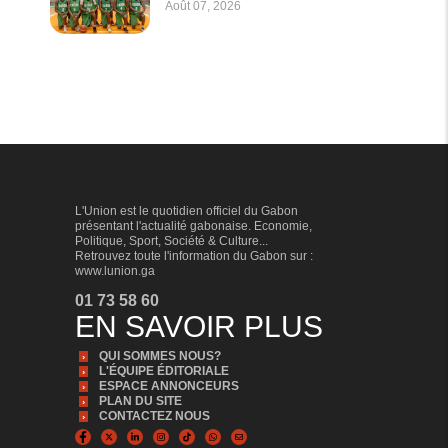
Août 07, 2026
L'Union est le quotidien officiel du Gabon
présentant l'actualité gabonaise. Economie,
Politique, Sport, Société & Culture...
Retrouvez toute l'information du Gabon sur :
www.lunion.ga
01 73 58 60
EN SAVOIR PLUS
QUI SOMMES NOUS?
L'ÉQUIPE ÉDITORIALE
ESPACE ANNONCEURS
PLAN DU SITE
CONTACTEZ NOUS