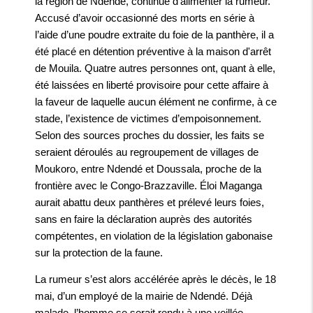
la région de Ndendé, continue d’alimenter la rumeur.
Accusé d’avoir occasionné des morts en série à
l’aide d’une poudre extraite du foie de la panthère, il a
été placé en détention préventive à la maison d'arrêt
de Mouila. Quatre autres personnes ont, quant à elle,
été laissées en liberté provisoire pour cette affaire à
la faveur de laquelle aucun élément ne confirme, à ce
stade, l’existence de victimes d’empoisonnement.
Selon des sources proches du dossier, les faits se
seraient déroulés au regroupement de villages de
Moukoro, entre Ndendé et Doussala, proche de la
frontière avec le Congo-Brazzaville. Éloi Maganga
aurait abattu deux panthères et prélevé leurs foies,
sans en faire la déclaration auprès des autorités
compétentes, en violation de la législation gabonaise
sur la protection de la faune.
La rumeur s’est alors accélérée après le décès, le 18
mai, d’un employé de la mairie de Ndendé. Déjà
malade, l’homme se serait rendu à une veillée