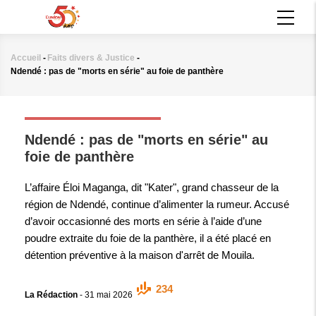
Aller
MAIN
au
NAVIGATION
contenu
principal
Accueil
-
Faits divers & Justice
-
Fil
Ndendé : pas de "morts en série" au foie de panthère
d'Ariane
FAITS DIVERS & JUSTICE
Ndendé : pas de "morts en série" au
foie de panthère
L’affaire Éloi Maganga, dit "Kater", grand chasseur de la
région de Ndendé, continue d’alimenter la rumeur. Accusé
d’avoir occasionné des morts en série à l’aide d’une
poudre extraite du foie de la panthère, il a été placé en
détention préventive à la maison d'arrêt de Mouila.
234
La Rédaction
-
31 mai 2026