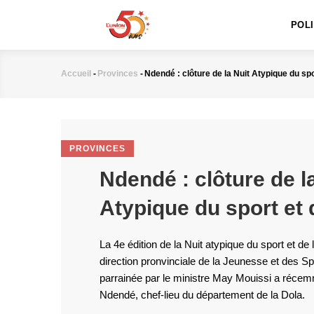
MAIN
Aller
NAVIGATION
au
POL
contenu
principal
Accueil
-
Provinces
-
Ndendé : clôture de la Nuit Atypique du spor
Fil
d'Ariane
PROVINCES
Ndendé : clôture de l
Atypique du sport et 
La 4e édition de la Nuit atypique du sport et de 
direction pronvinciale de la Jeunesse et des Sp
parrainée par le ministre May Mouissi a réce
Ndendé, chef-lieu du département de la Dola.