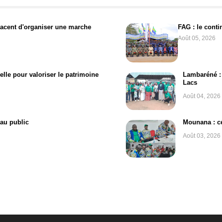
acent d'organiser une marche
FAG : le cont
Août 05, 2026
elle pour valoriser le patrimoine
Lambaréné : 
Lacs
Août 04, 2026
 au public
Mounana : cé
Août 03, 2026