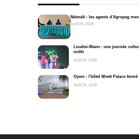
Ndendé : les agents d'Agropag men
Août 06, 2026
Louétsi-Wano : une journée cultur
nzébi
Août 05, 2026
Oyem : l'hôtel Mvett Palace fermé
Août 04, 2026