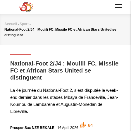
Aller
MAIN
au
NAVIGATION
contenu
principal
Accueil
-
Sport
-
Fil
National-Foot 2/J4 : Moulili FC, Missile FC et African Stars United se
d'Ariane
distinguent
SPORT
National-Foot 2/J4 : Moulili FC, Missile
FC et African Stars United se
distinguent
La 4e journée du National-Foot 2, s'est disputée le week-
end dernier dans les stades Mbaya de Franceville, Jean-
Koumou de Lambarené et Augustin-Monedan de
Libreville.
64
Prosper Sax NZE BEKALE
-
16 April 2026