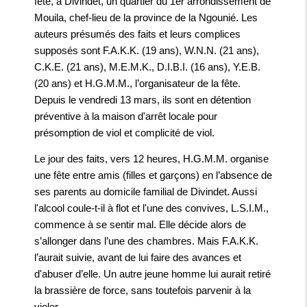
fête, à Divindet, un quartier du 1er arrondissement de
Mouila, chef-lieu de la province de la Ngounié. Les
auteurs présumés des faits et leurs complices
supposés sont F.A.K.K. (19 ans), W.N.N. (21 ans),
C.K.E. (21 ans), M.E.M.K., D.I.B.I. (16 ans), Y.E.B.
(20 ans) et H.G.M.M., l’organisateur de la fête.
Depuis le vendredi 13 mars, ils sont en détention
préventive à la maison d'arrêt locale pour
présomption de viol et complicité de viol.
Le jour des faits, vers 12 heures, H.G.M.M. organise
une fête entre amis (filles et garçons) en l’absence de
ses parents au domicile familial de Divindet. Aussi
l'alcool coule-t-il à flot et l'une des convives, L.S.I.M.,
commence à se sentir mal. Elle décide alors de
s’allonger dans l’une des chambres. Mais F.A.K.K.
l’aurait suivie, avant de lui faire des avances et
d'abuser d’elle. Un autre jeune homme lui aurait retiré
la brassière de force, sans toutefois parvenir à la
violer.