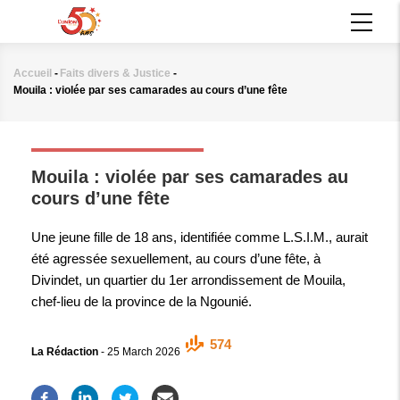
Aller
MAIN
au
NAVIGATION
contenu
principal
Accueil
-
Faits divers & Justice
-
Fil
Mouila : violée par ses camarades au cours d’une fête
d'Ariane
FAITS DIVERS & JUSTICE
Mouila : violée par ses camarades au
cours d’une fête
Une jeune fille de 18 ans, identifiée comme L.S.I.M., aurait
été agressée sexuellement, au cours d’une fête, à
Divindet, un quartier du 1er arrondissement de Mouila,
chef-lieu de la province de la Ngounié.
574
La Rédaction
-
25 March 2026