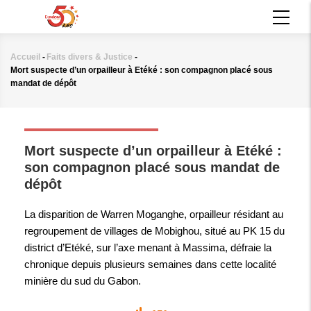
Aller
MAIN
au
NAVIGATION
contenu
principal
Accueil
-
Faits divers & Justice
-
Fil
Mort suspecte d’un orpailleur à Etéké : son compagnon placé sous
d'Ariane
mandat de dépôt
FAITS DIVERS & JUSTICE
Mort suspecte d’un orpailleur à Etéké :
son compagnon placé sous mandat de
dépôt
La disparition de Warren Moganghe, orpailleur résidant au
regroupement de villages de Mobighou, situé au PK 15 du
district d’Etéké, sur l’axe menant à Massima, défraie la
chronique depuis plusieurs semaines dans cette localité
minière du sud du Gabon.