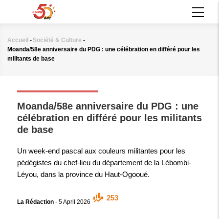
Aller
MAIN
au
NAVIGATION
contenu
principal
Accueil
-
Société & Culture
-
Fil
Moanda/58e anniversaire du PDG : une célébration en différé pour les
d'Ariane
militants de base
SOCIÉTÉ & CULTURE
Moanda/58e anniversaire du PDG : une
célébration en différé pour les militants
de base
Un week-end pascal aux couleurs militantes pour les
pédégistes du chef-lieu du département de la Lébombi-
Léyou, dans la province du Haut-Ogooué.
253
La Rédaction
-
5 April 2026