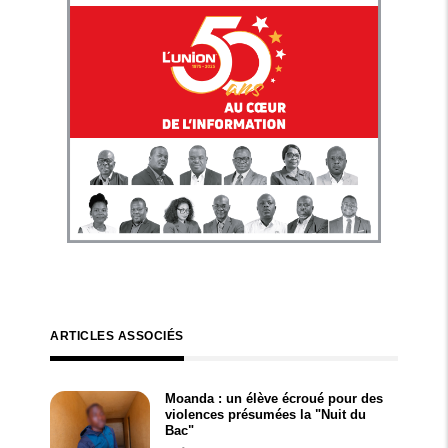
ARTICLES ASSOCIÉS
Moanda : un élève écroué pour des
violences présumées la "Nuit du
Bac"