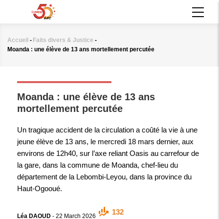
Aller
MAIN
au
NAVIGATION
contenu
principal
Accueil
-
Faits divers & Justice
-
Fil
Moanda : une élève de 13 ans mortellement percutée
d'Ariane
FAITS DIVERS & JUSTICE
Moanda : une élève de 13 ans
mortellement percutée
Un tragique accident de la circulation a coûté la vie à une
jeune élève de 13 ans, le mercredi 18 mars dernier, aux
environs de 12h40, sur l’axe reliant Oasis au carrefour de
la gare, dans la commune de Moanda, chef-lieu du
département de la Lebombi-Leyou, dans la province du
Haut-Ogooué.
132
Léa DAOUD
-
22 March 2026