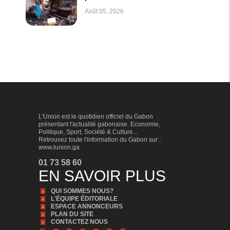
Août 05, 2026
L'Union est le quotidien officiel du Gabon
présentant l'actualité gabonaise. Economie,
Politique, Sport, Société & Culture...
Retrouvez toute l'information du Gabon sur :
www.lunion.ga
01 73 58 60
EN SAVOIR PLUS
QUI SOMMES NOUS?
L'ÉQUIPE ÉDITORIALE
ESPACE ANNONCEURS
PLAN DU SITE
CONTACTEZ NOUS