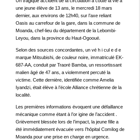
Un tragique accident de la circulation a coûté la vie à
une jeune élève de 13 ans, le mercredi 18 mars
dernier, aux environs de 12h40, sur l’axe reliant
Oasis au carrefour de la gare, dans la commune de
Moanda, chef-lieu du département de la Lebombi-
Leyou, dans la province du Haut-Ogooué.
Selon des sources concordantes, un vé h i cul e d e
marque Mitsubishi, de couleur noire, immatriculé EK-
687-AA, conduit par Traoré Bamba, un ressortissant
malien âgé de 47 ans, a violemment percuté la
victime. Cette dernière, identifiée comme Amelia
Iyandzi, était élève à l’école Alliance chrétienne de la
localité.
Les premières informations évoquent une défaillance
mécanique comme étant à l’or igine de l’accident .
Grièvement blessée lors de l’impact, la jeune fille a
été immédiatement évacuée vers l’hôpital Comilog de
Moanda pour une prise en charge en urgence.