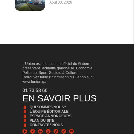
Août 03, 2026
L'Union est le quotidien officiel du Gabon
présentant l'actualité gabonaise. Economie,
Politique, Sport, Société & Culture...
Retrouvez toute l'information du Gabon sur :
www.lunion.ga
01 73 58 60
EN SAVOIR PLUS
QUI SOMMES NOUS?
L'ÉQUIPE ÉDITORIALE
ESPACE ANNONCEURS
PLAN DU SITE
CONTACTEZ NOUS