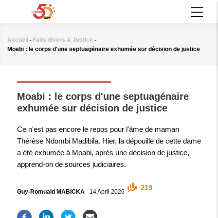
Aller
MAIN
au
NAVIGATION
contenu
principal
Accueil
-
Faits divers & Justice
-
Fil
Moabi : le corps d'une septuagénaire exhumée sur décision de justice
d'Ariane
FAITS DIVERS & JUSTICE
Moabi : le corps d'une septuagénaire
exhumée sur décision de justice
Ce n'est pas encore le repos pour l'âme de maman
Thérèse Ndombi Madibila. Hier, la dépouille de cette dame
a été exhumée à Moabi, après une décision de justice,
apprend-on de sources judiciaires.
219
Guy-Romuald MABICKA
-
14 April 2026