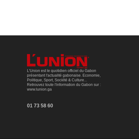
L'Union est le quotidien officiel du Gabon
présentant l'actualité gabonaise. Economie,
Politique, Sport, Société & Culture...
Retrouvez toute l'information du Gabon sur :
www.lunion.ga
01 73 58 60