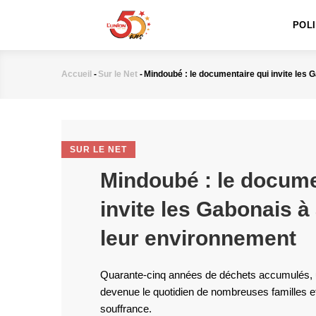
MAIN
Aller
NAVIGATION
au
POL
contenu
principal
Accueil
-
Sur le Net
-
Mindoubé : le documentaire qui invite les 
Fil
d'Ariane
SUR LE NET
Mindoubé : le docume
invite les Gabonais à
leur environnement
Quarante-cinq années de déchets accumulés,
devenue le quotidien de nombreuses familles 
souffrance.