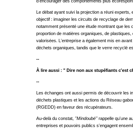
d'encourager des comportements plus écorespon
Le débat ayant suivi la projection a réuni experts,
objectif : imaginer les circuits de recyclage de d
notamment présenté une étude montrant que les 
proportion de matières organiques, de plastiques, 
valorisées. L'entreprise a également mis en avant 
déchets organiques, tandis que le verre recyclé es
--
À lire aussi : " Dire non aux stupéfiants c'est ch
--
Les échanges ont aussi permis de découvrir les ini
déchets plastiques et les actions du Réseau gabo
(RGEDD) en faveur des récupérateurs.
Au-delà du constat,
''Mindoubé''
rappelle qu'une au
entreprises et pouvoirs publics s'engagent ensem