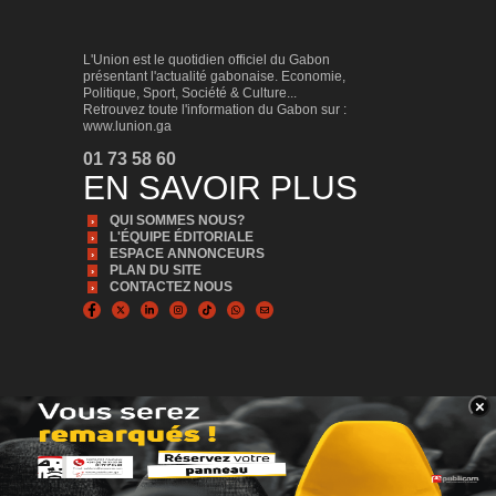
L'Union est le quotidien officiel du Gabon
présentant l'actualité gabonaise. Economie,
Politique, Sport, Société & Culture...
Retrouvez toute l'information du Gabon sur :
www.lunion.ga
01 73 58 60
EN SAVOIR PLUS
QUI SOMMES NOUS?
L'ÉQUIPE ÉDITORIALE
ESPACE ANNONCEURS
PLAN DU SITE
CONTACTEZ NOUS
×
BANNER_BAS
© Copyright 2024, Tous droits réservés | L'Union est édité par la Sonapresse
Plus d'infos, Plus proche de vous