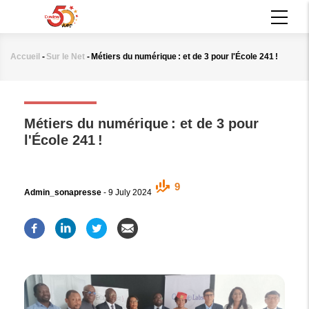
Aller
MAIN
au
NAVIGATION
contenu
principal
Accueil
-
Sur le Net
-
Métiers du numérique : et de 3 pour l'École 241 !
Fil
d'Ariane
SUR LE NET
Métiers du numérique : et de 3 pour
l'École 241 !
9
Admin_sonapresse
-
9 July 2024