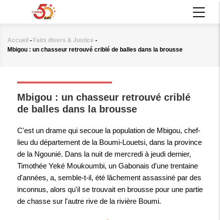
Aller
MAIN
au
NAVIGATION
contenu
principal
Accueil
-
Faits divers & Justice
-
Fil
Mbigou : un chasseur retrouvé criblé de balles dans la brousse
d'Ariane
FAITS DIVERS & JUSTICE
Mbigou : un chasseur retrouvé criblé
de balles dans la brousse
C'est un drame qui secoue la population de Mbigou, chef-
lieu du département de la Boumi-Louetsi, dans la province
de la Ngounié. Dans la nuit de mercredi à jeudi dernier,
Timothée Yeké Moukoumbi, un Gabonais d'une trentaine
d'années, a, semble-t-il, été lâchement assassiné par des
inconnus, alors qu'il se trouvait en brousse pour une partie
de chasse sur l'autre rive de la rivière Boumi.