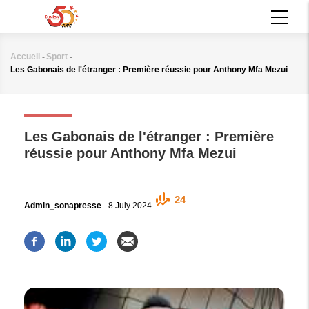
Aller
MAIN
au
NAVIGATION
contenu
principal
Accueil
-
Sport
-
Fil
Les Gabonais de l'étranger : Première réussie pour Anthony Mfa Mezui
d'Ariane
SPORT
Les Gabonais de l'étranger : Première
réussie pour Anthony Mfa Mezui
24
Admin_sonapresse
-
8 July 2024