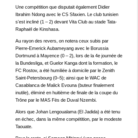
Une compétition que disputait également
Didier
Ibrahim Ndong
avec le CS Sfaxien. Le club tunisien
s'est incliné (1 – 2) devant Vita Club au stade Tata-
Raphaël de Kinshasa.
Au rayon des revers, on notera ceux subis par
Pierre-Emerick Aubameyang
avec le Borussia
Dortmund à Mayence (0 – 2), lors de la 4e journée de
la Bundesliga, et
Guelor Kanga
dont la formation, le
FC Rostov, a été humiliée à domicile par le Zenith
Saint-Petersbourg (0–5); ainsi que le WAC de
Casablanca de
Malick Evouna
(buteur finalement
inutile), éliminé en huitième de finale de la coupe du
Trône par le MAS Fès de
Duval Nzemb
i.
Alors que
Johan Lengoualama
(El Jadida) a été tenu
en échec, dans la même compétition, par le modeste
Taouate.