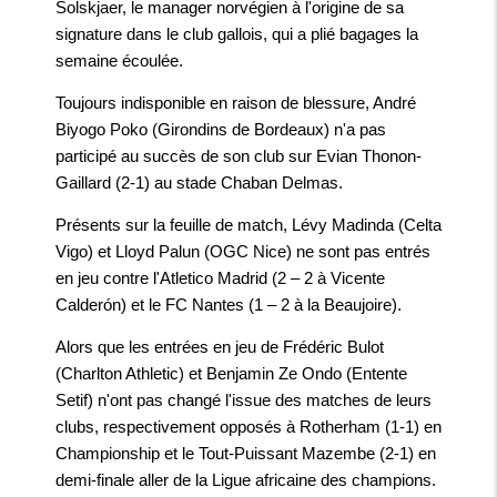
Solskjaer, le manager norvégien à l'origine de sa
signature dans le club gallois, qui a plié bagages la
semaine écoulée.
Toujours indisponible en raison de blessure,
André
Biyogo Poko
(Girondins de Bordeaux) n'a pas
participé au succès de son club sur Evian Thonon-
Gaillard (2-1) au stade Chaban Delmas.
Présents sur la feuille de match,
Lévy Madinda
(Celta
Vigo) et
Lloyd Palun
(OGC Nice) ne sont pas entrés
en jeu contre l'Atletico Madrid (2 – 2 à Vicente
Calderón) et le FC Nantes (1 – 2 à la Beaujoire).
Alors que les entrées en jeu de
Frédéric Bulot
(Charlton Athletic) et
Benjamin Ze Ondo
(Entente
Setif) n'ont pas changé l'issue des matches de leurs
clubs, respectivement opposés à Rotherham (1-1) en
Championship et le Tout-Puissant Mazembe (2-1) en
demi-finale aller de la Ligue africaine des champions.