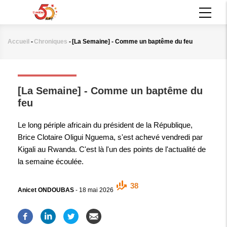
Aller
MAIN
au
NAVIGATION
contenu
principal
Accueil
-
Chroniques
-
[La Semaine] - Comme un baptême du feu
Fil
d'Ariane
CHRONIQUES
[La Semaine] - Comme un baptême du
feu
Le long périple africain du président de la République,
Brice Clotaire Oligui Nguema, s'est achevé vendredi par
Kigali au Rwanda. C'est là l'un des points de l'actualité de
la semaine écoulée.
38
Anicet ONDOUBAS
-
18 mai 2026