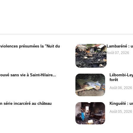
 violences présumées la "Nuit du
Lambaréné : un
Août 07, 2026
ouvé sans vie à Saint-Hilaire...
Lébombi-Ley
forêt
Août 06, 2026
en série incarcéré au château
Kinguélé : u
Août 05, 2026