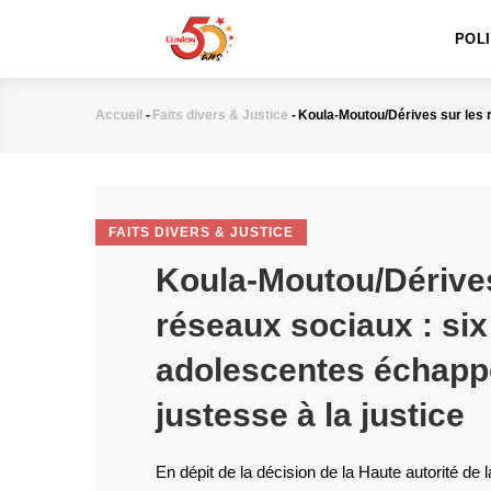
MAIN
Aller
NAVIGATION
au
POL
contenu
principal
Accueil
-
Faits divers & Justice
-
Koula-Moutou/Dérives sur les r
Fil
d'Ariane
FAITS DIVERS & JUSTICE
Koula-Moutou/Dérives
réseaux sociaux : six
adolescentes échapp
justesse à la justice
En dépit de la décision de la Haute autorité d