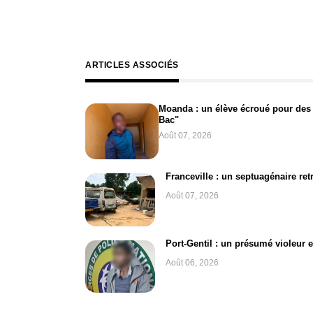
ARTICLES ASSOCIÉS
Moanda : un élève écroué pour des
Bac"
Août 07, 2026
Franceville : un septuagénaire retr
Août 07, 2026
Port-Gentil : un présumé violeur 
Août 06, 2026