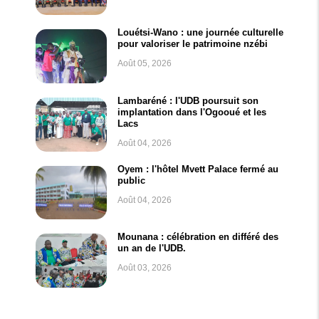
Louétsi-Wano : une journée culturelle
pour valoriser le patrimoine nzébi
Août 05, 2026
Lambaréné : l'UDB poursuit son
implantation dans l'Ogooué et les
Lacs
Août 04, 2026
Oyem : l'hôtel Mvett Palace fermé au
public
Août 04, 2026
Mounana : célébration en différé des
un an de l'UDB.
Août 03, 2026