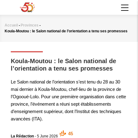
Aller
MAIN
au
NAVIGATION
contenu
principal
Accueil
-
Provinces
-
Fil
Koula-Moutou : le Salon national de l’orientation a tenu ses promesses
d'Ariane
PROVINCES
Koula-Moutou : le Salon national de
l’orientation a tenu ses promesses
Le Salon national de l’orientation s’est tenu du 28 au 30
mai dernier à Koula-Moutou, chef-lieu de la province de
l’Ogooué-Lolo. Pour une première organisation dans cette
province, l’événement a réuni sept établissements
d’enseignement supérieur, dont l’Institut des techniques
avancées (ITA).
45
La Rédaction
-
5 June 2026