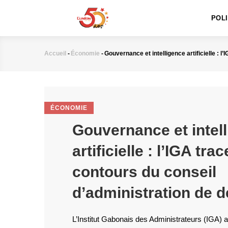
MAIN
Aller
NAVIGATION
au
POL
contenu
principal
Accueil
-
Économie
-
Gouvernance et intelligence artificielle : 
Fil
d'Ariane
ÉCONOMIE
Gouvernance et intel
artificielle : l’IGA trac
contours du conseil
d’administration de 
L’Institut Gabonais des Administrateurs (IGA) a