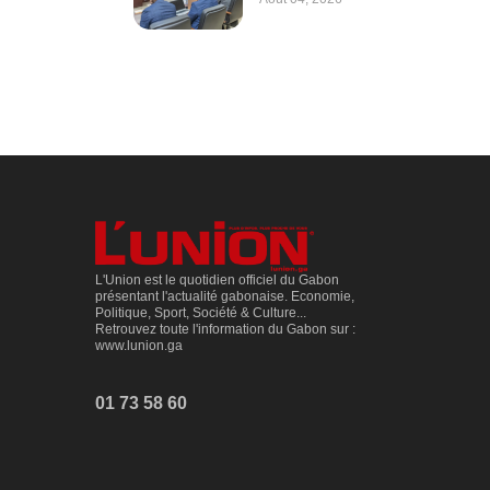
L'Union est le quotidien officiel du Gabon
présentant l'actualité gabonaise. Economie,
Politique, Sport, Société & Culture...
Retrouvez toute l'information du Gabon sur :
www.lunion.ga
01 73 58 60