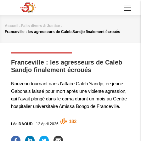
Aller
MAIN
au
NAVIGATION
contenu
principal
Accueil
-
Faits divers & Justice
-
Fil
Franceville : les agresseurs de Caleb Sandjo finalement écroués
d'Ariane
FAITS DIVERS & JUSTICE
Franceville : les agresseurs de Caleb
Sandjo finalement écroués
Nouveau tournant dans l’affaire Caleb Sandjo, ce jeune
Gabonais laissé pour mort après une violente agression,
qui l’avait plongé dans le coma durant un mois au Centre
hospitalier universitaire Amissa Bongo de Franceville.
182
Léa DAOUD
-
12 April 2026