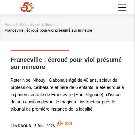
Aller
MAIN
au
NAVIGATION
contenu
principal
Accueil
-
Faits divers & Justice
-
Fil
Franceville : écroué pour viol présumé sur mineure
d'Ariane
FAITS DIVERS & JUSTICE
Franceville : écroué pour viol présumé
sur mineure
Peter Noël Nkouyi, Gabonais âgé de 40 ans, scieur de
profession, célibataire et père de 6 enfants, a été écroué à
la prison centrale de Franceville (Haut-Ogooué) à l'issue
de son audition devant le magistrat instructeur près le
tribunal de première instance de la localité.
220
Léa DAOUD
-
5 June 2026